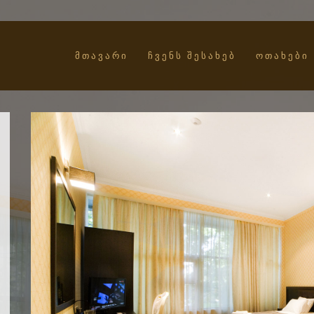
ᲛᲗᲐᲕᲐᲠᲘ
ᲩᲕᲔᲜᲡ ᲨᲔᲡᲐᲮᲔᲑ
ᲝᲗᲐᲮᲔᲑᲘ