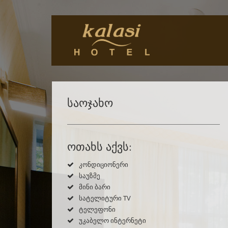
საოჯახო
ოთახს აქვს:
კონდიციონერი
საუზმე
მინი ბარი
სატელიტური TV
ტელეფონი
უკაბელო ინტერნეტი