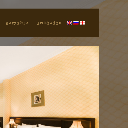
ᲒᲐᲚᲔᲠᲔᲐ
ᲙᲝᲜᲢᲐᲥᲢᲘ